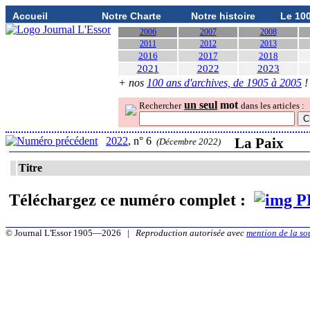
Accueil
Notre Charte
Notre histoire
Le 10
2006
2007
2008
2011
2012
2013
2016
2017
2018
2021
2022
2023
+ nos
100 ans d'archives, de 1905 à 2005
!
un seul
mot
Rechercher
dans les articles :
2022
, n° 6
La Paix
(Décembre 2022)
Titre
Téléchargez ce numéro complet :
© Journal L'Essor 1905—2026 |
Reproduction autorisée avec
mention de la so