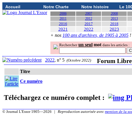
Accueil
Notre Charte
Notre histoire
Le 10
2006
2007
2008
2011
2012
2013
2016
2017
2018
2021
2022
2023
+ nos
100 ans d'archives, de 1905 à 2005
!
un seul
mot
Rechercher
dans les articles :
2022
, n° 5
Forum Libre
(Octobre 2022)
Titre
Ce numéro
Téléchargez ce numéro complet :
© Journal L'Essor 1905—2026 |
Reproduction autorisée avec
mention de la so