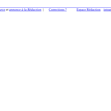
urce
et
annonce à la Rédaction
|
Corrections ?
Espace Rédaction
intra