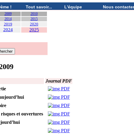
0ème !
Tout savoir...
L'équipe
Nous contacte
2009
2010
2014
2015
2019
2020
2024
2025
 2009
Journal PDF
tie
 aujourd’hui
oire
 risques et ouvertures
jourd’hui