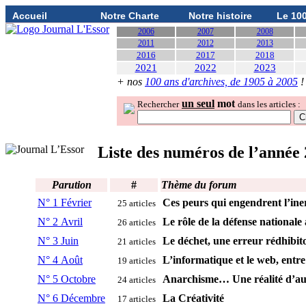
Accueil
Notre Charte
Notre histoire
Le 10
2006
2007
2008
2011
2012
2013
2016
2017
2018
2021
2022
2023
+ nos
100 ans d'archives, de 1905 à 2005
!
un seul
mot
Rechercher
dans les articles :
Liste des numéros de l’année
Parution
#
Thème du forum
N° 1 Février
Ces peurs qui engendrent l’iner
25 articles
N° 2 Avril
Le rôle de la défense nationale
26 articles
N° 3 Juin
Le déchet, une erreur rédhibit
21 articles
N° 4 Août
L’informatique et le web, entre
19 articles
N° 5 Octobre
Anarchisme… Une réalité d’au
24 articles
N° 6 Décembre
La Créativité
17 articles