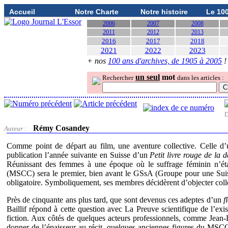
Accueil
Notre Charte
Notre histoire
Le 10
2006
2007
2008
2011
2012
2013
2016
2017
2018
2021
2022
2023
+ nos
100 ans d'archives, de 1905 à 2005
!
un seul
mot
Rechercher
dans les articles :
D
Rémy Cosandey
Auteur :
Comme point de départ au film, une aventure collective. Celle d’u
publication l’année suivante en Suisse d’un
Petit livre rouge de la de
Réunissant des femmes à une époque où le suffrage féminin n’éta
(MSCC) sera le premier, bien avant le GSsA (Groupe pour une Suiss
obligatoire. Symboliquement, ses membres décidèrent d’objecter coll
Près de cinquante ans plus tard, que sont devenus ces adeptes d’un
f
Baillif répond à cette question avec
La Preuve scientifique de l’exi
fiction. Aux côtés de quelques acteurs professionnels, comme Jean-L
donner de l’épaisseur au récit, quelques anciennes figures du MSCC 