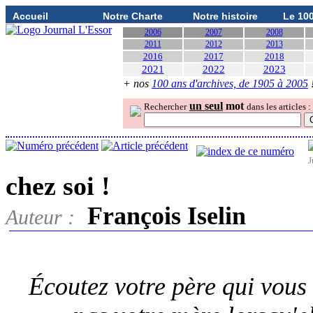
Accueil
Notre Charte
Notre histoire
Le 10
2006
2007
2008
2011
2012
2013
2016
2017
2018
2021
2022
2023
+ nos
100 ans d'archives, de 1905 à 2005
un seul
mot
Rechercher
dans les articles :
J
chez soi !
François Iselin
Auteur :
Écoutez votre père qui vous 