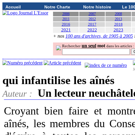
Accueil
Notre Charte
Notre histoire
Le 10
2006
2007
2008
2011
2012
2013
2016
2017
2018
2021
2022
2023
+ nos
100 ans d'archives, de 1905 à 2005
un seul
mot
Rechercher
dans les articles :
J
qui infantilise les aînés
Un lecteur neuchâtel
Auteur :
Croyant bien faire et montr
aînés, les membres du Consei