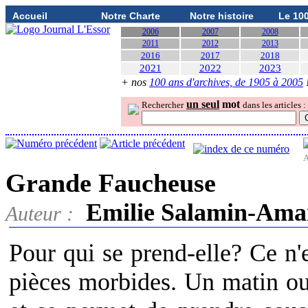
Accueil
Notre Charte
Notre histoire
Le 10
2006
2007
2008
2011
2012
2013
2016
2017
2018
2021
2022
2023
+ nos
100 ans d'archives, de 1905 à 2005
un seul
mot
Rechercher
dans les articles :
A
Grande Faucheuse
Emilie Salamin-Ama
Auteur :
Pour qui se prend-elle? Ce n'
pièces morbides. Un matin ou 