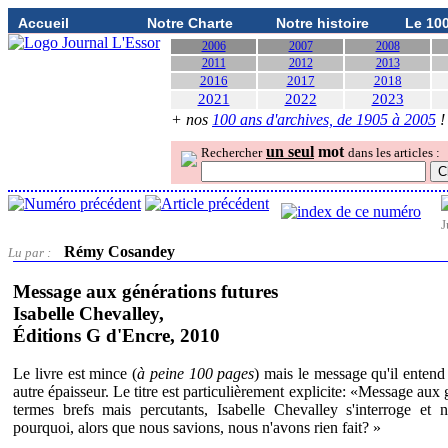
Accueil
Notre Charte
Notre histoire
Le 10
2006
2007
2008
2011
2012
2013
2016
2017
2018
2021
2022
2023
+ nos
100 ans d'archives, de 1905 à 2005
!
un seul
mot
Rechercher
dans les articles :
J
Rémy Cosandey
Lu par :
Message aux générations futures
Isabelle Chevalley,
Éditions G d'Encre, 2010
Le livre est mince (
à peine 100 pages
) mais le message qu'il entend 
autre épaisseur. Le titre est particulièrement explicite: «Message aux
termes brefs mais percutants, Isabelle Chevalley s'interroge et 
pourquoi, alors que nous savions, nous n'avons rien fait? »