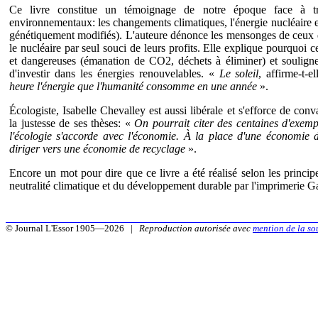
Ce livre constitue un témoignage de notre époque face à tr
environnementaux: les changements climatiques, l'énergie nucléaire
génétiquement modifiés). L'auteure dénonce les mensonges de ceux qu
le nucléaire par seul souci de leurs profits. Elle explique pourquoi c
et dangereuses (émanation de CO2, déchets à éliminer) et souligne 
d'investir dans les énergies renouvelables. «
Le soleil
, affirme-t-e
heure l'énergie que l'humanité consomme en une année
».
Écologiste, Isabelle Chevalley est aussi libérale et s'efforce de conv
la justesse de ses thèses: «
On pourrait citer des centaines d'exem
l'écologie s'accorde avec l'économie. À la place d'une économie de
diriger vers une économie de recyclage
».
Encore un mot pour dire que ce livre a été réalisé selon les principe
neutralité climatique et du développement durable par l'imprimerie G
© Journal L'Essor 1905—2026 |
Reproduction autorisée avec
mention de la so