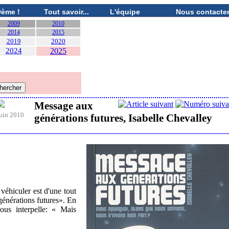
0ème !
Tout savoir...
L'équipe
Nous contacte
2009
2010
2014
2015
2019
2020
2024
2025
Message aux
uin 2010
générations futures, Isabelle Chevalley
véhiculer est d'une tout
 générations futures». En
nous interpelle: « Mais