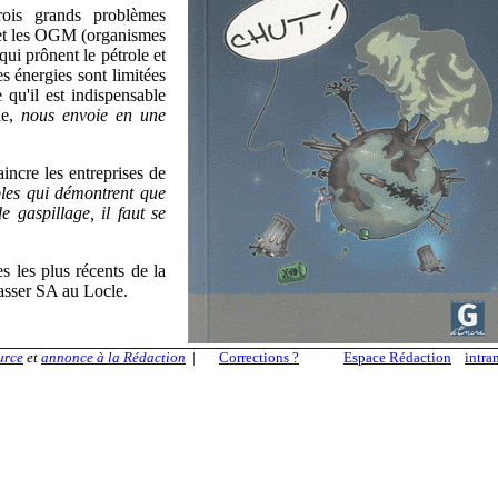
ois grands problèmes
 et les OGM (organismes
i prônent le pétrole et
es énergies sont limitées
qu'il est indispensable
lle,
nous envoie en une
aincre les entreprises de
ples qui démontrent que
 gaspillage, il faut se
s les plus récents de la
asser SA au Locle.
urce
et
annonce à la Rédaction
|
Corrections ?
Espace Rédaction
intra