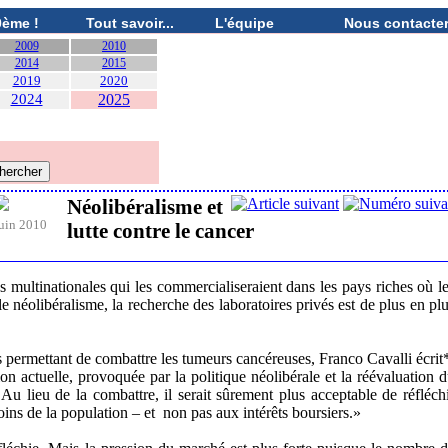
0ème !
Tout savoir...
L'équipe
Nous contacte
2009
2010
2014
2015
2019
2020
2024
2025
Néolibéralisme et
uin 2010
lutte contre le cancer
s multinationales qui les commercialiseraient dans les pays riches où l
le néolibéralisme, la recherche des laboratoires privés est de plus en pl
es permettant de combattre les tumeurs cancéreuses, Franco Cavalli écrit
ion actuelle, provoquée par la politique néolibérale et la réévaluation 
. Au lieu de la combattre, il serait sûrement plus acceptable de réfléch
s de la population – et non pas aux intérêts boursiers.»