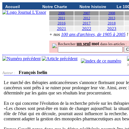
Accueil
Notre Charte
Notre histoire
Le 10
2006
2007
2008
2011
2012
2013
2016
2017
2018
2021
2022
2023
+ nos
100 ans d'archives, de 1905 à 2005
!
un seul
mot
Rechercher
dans les articles :
J
François Iselin
Auteur :
Le marché des thérapies anticancéreuses s'annonce florissant pour le
cancéreux sont prêts à se ruiner pour prolonger leur vie. Ainsi, avec 
déterminée par les gains que ses résultats leur procureraient.
En ce qui concerne l'évolution de la recherche privée sur les thérapi
«Les choses sont peut-être en train de changer aujourd'hui: la situat
rôle de l'état qui en découle, pourrait aussi influencer la recherche
comment adapter la gestion des monopoles pharmaceutiques aux besoin