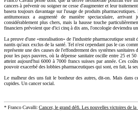
Franco Cavalli pense donc que la dérive néolibérale pourrait être i
cancers à prévenir ou soigner ne cesse d'augmenter et leur traitemen
basera toujours davantage sur l'usage de produits pharmaceutiques
antitumoraux a augmenté de manière spectaculaire, arrivant j
considérablement plus chers, mais la hausse touche particulièrement
financiers prévoient que d'ici cinq à dix ans, l'oncologie deviendra 
La preuve d'une «moralisation» de l'industrie pharmaceutique serait d
nantis qu'aux exclus de la santé. Tel n'est cependant pas le cas comme
représente une des causes de l'effondrement des systèmes sanitaires 
pour les pays pauvres, où la dépense sanitaire oscille entre 25 et 50 
atteint aujourd'hui 6000 à 7000 francs suisses par année. Ces coûts 
pouvoir exacerbé des lobbies pharmaceutiques qui sont, en fait, la seu
Le malheur des uns fait le bonheur des autres, dit-on. Mais dans c
cupides. Un cancer social.
* Franco Cavalli:
Cancer, le grand défi. Les nouvelles victoires de l