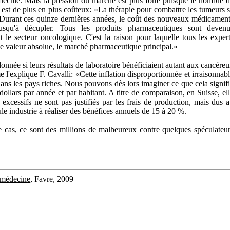
nfléchie. Mais la pression du marché est plus forte puisque le nombre 
t est de plus en plus coûteux: «La thérapie pour combattre les tumeurs 
. Durant ces quinze dernières années, le coût des nouveaux médicamen
usqu'à décupler. Tous les produits pharmaceutiques sont devenu
 le secteur oncologique. C'est la raison pour laquelle tous les exper
une valeur absolue, le marché pharmaceutique principal.»
onnée si leurs résultats de laboratoire bénéficiaient autant aux cancére
 l'explique F. Cavalli: «Cette inflation disproportionnée et irraisonnab
dans les pays riches. Nous pouvons dès lors imaginer ce que cela signif
dollars par année et par habitant. A titre de comparaison, en Suisse, el
excessifs ne sont pas justifiés par les frais de production, mais dus 
le industrie à réaliser des bénéfices annuels de 15 à 20 %.
e cas, ce sont des millions de malheureux contre quelques spéculateu
a médecine
, Favre, 2009