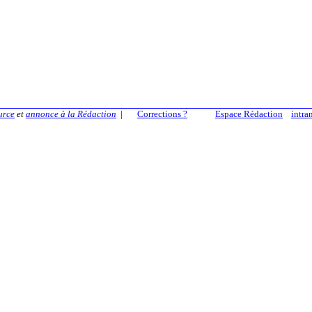
urce
et
annonce à la Rédaction
|
Corrections ?
Espace Rédaction
intra