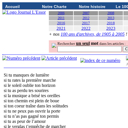
Accueil
Notre Charte
Notre histoire
Le 10
2006
2007
2008
2011
2012
2013
2016
2017
2018
2021
2022
2023
+ nos
100 ans d'archives, de 1905 à 2005
!
un seul
mot
Rechercher
dans les articles :
A
Si tu manques de lumière
si tu rates la première marche
si le soleil oublie ton horizon
si tu as perdu tes sourires
si la musique a brisé tes oreilles
si ton chemin est plein de boue
si ton coeur traîne dans les solitudes
si tu ne peux pas ouvrir la porte
si tu n’as pas gagné ton permis
si tu as peur de l’amour
si le verglas t’empêche de marcher