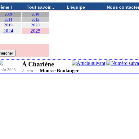
0ème !
Tout savoir...
L'équipe
Nous contacte
2009
2010
2014
2015
2019
2020
2024
2025
À Charlène
oût 2008
Mousse Boulanger
Auteur :