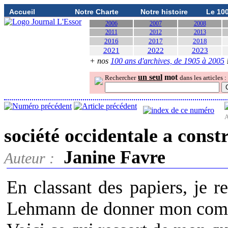
Accueil
Notre Charte
Notre histoire
Le 10
2006
2007
2008
2011
2012
2013
2016
2017
2018
2021
2022
2023
+ nos
100 ans d'archives, de 1905 à 2005
un seul
mot
Rechercher
dans les articles :
A
société occidentale a constr
Janine Favre
Auteur :
En classant des papiers, je r
Lehmann de donner mon comme