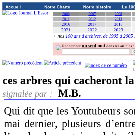
Accueil
Notre Charte
Notre histoire
Le 10
2006
2007
2008
2011
2012
2013
2016
2017
2018
2021
2022
2023
+ nos
100 ans d'archives, de 1905 à 2005
un seul
mot
Rechercher
dans les articles :
D
ces arbres qui cacheront la
M.B.
signalée par :
Qui dit que les Youtubeurs so
mai dernier, plusieurs d’ent