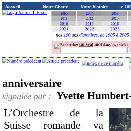
Accueil
Notre Charte
Notre histoire
Le 10
2006
2007
2008
2011
2012
2013
2016
2017
2018
2021
2022
2023
+ nos
100 ans d'archives, de 1905 à 2005
un seul
mot
Rechercher
dans les articles :
D
anniversaire
Yvette Humbert
signalée par :
L’Orchestre de la
Suisse romande va