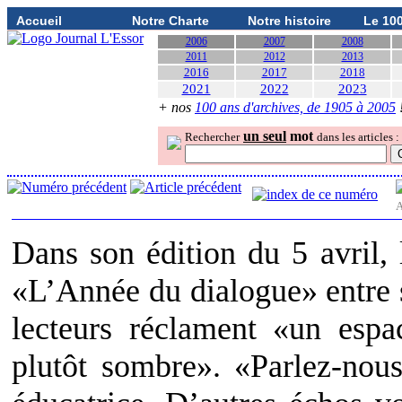
Accueil
Notre Charte
Notre histoire
Le 10
2006
2007
2008
2011
2012
2013
2016
2017
2018
2021
2022
2023
+ nos
100 ans d'archives, de 1905 à 2005
un seul
mot
Rechercher
dans les articles :
A
Dans son édition du 5 avril, 
«L’Année du dialogue» entre s
lecteurs réclament «un espa
plutôt sombre». «Parlez-nou