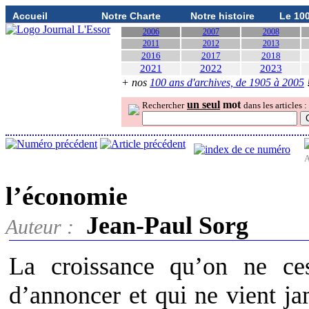
Accueil
Notre Charte
Notre histoire
Le 10
2006
2007
2008
2011
2012
2013
2016
2017
2018
2021
2022
2023
+ nos
100 ans d'archives, de 1905 à 2005
un seul
mot
Rechercher
dans les articles :
A
l’économie
Jean-Paul Sorg
Auteur :
La croissance qu’on ne ces
d’annoncer et qui ne vient ja