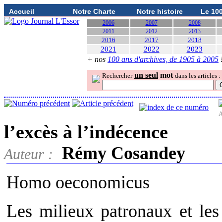
Accueil
Notre Charte
Notre histoire
Le 10
2006
2007
2008
2011
2012
2013
2016
2017
2018
2021
2022
2023
+ nos
100 ans d'archives, de 1905 à 2005
un seul
mot
Rechercher
dans les articles :
A
l’excès à l’indécence
Rémy Cosandey
Auteur :
Homo oeconomicus
Les milieux patronaux et les 